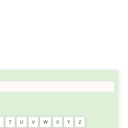
S
T
U
V
W
X
Y
Z