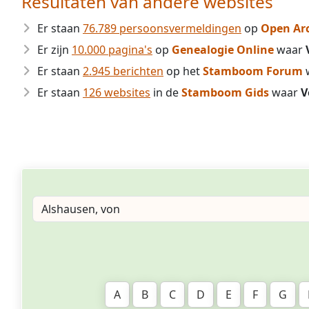
Resultaten van andere websites
Er staan
76.789 persoonsvermeldingen
op
Open Ar
Er zijn
10.000 pagina's
op
Genealogie Online
waar
Er staan
2.945 berichten
op het
Stamboom Forum
Er staan
126 websites
in de
Stamboom Gids
waar
V
A
B
C
D
E
F
G