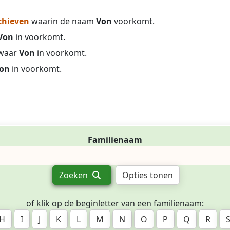
chieven
waarin de naam
Von
voorkomt.
Von
in voorkomt.
waar
Von
in voorkomt.
on
in voorkomt.
Familienaam
Zoeken
Opties tonen
of klik op de beginletter van een familienaam:
H
I
J
K
L
M
N
O
P
Q
R