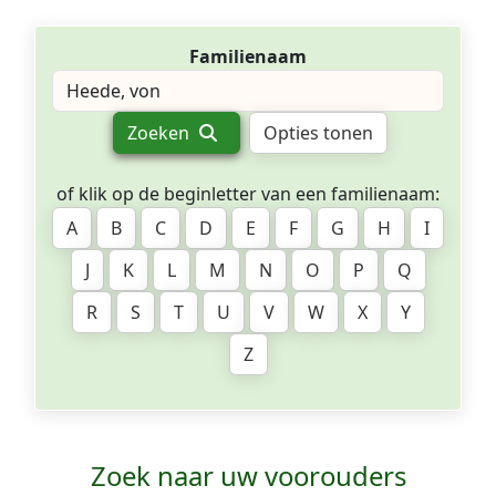
Familienaam
Zoeken
Opties tonen
of klik op de beginletter van een familienaam:
A
B
C
D
E
F
G
H
I
J
K
L
M
N
O
P
Q
R
S
T
U
V
W
X
Y
Z
Zoek naar uw voorouders