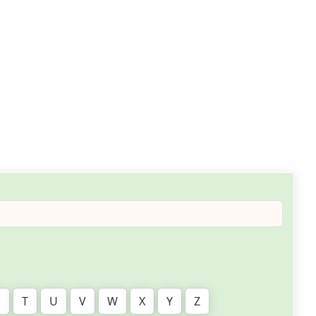
S
T
U
V
W
X
Y
Z