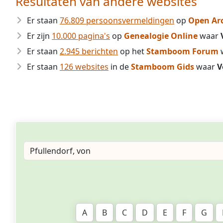
Resultaten van andere websites
Er staan
76.809 persoonsvermeldingen
op
Open Ar
Er zijn
10.000 pagina's
op
Genealogie Online
waar
Er staan
2.945 berichten
op het
Stamboom Forum
Er staan
126 websites
in de
Stamboom Gids
waar
V
A
B
C
D
E
F
G