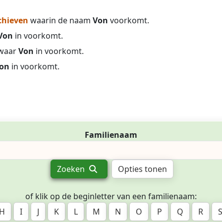
chieven
waarin de naam
Von
voorkomt.
Von
in voorkomt.
waar
Von
in voorkomt.
on
in voorkomt.
Familienaam
Zoeken
Opties tonen
of klik op de beginletter van een familienaam:
H
I
J
K
L
M
N
O
P
Q
R