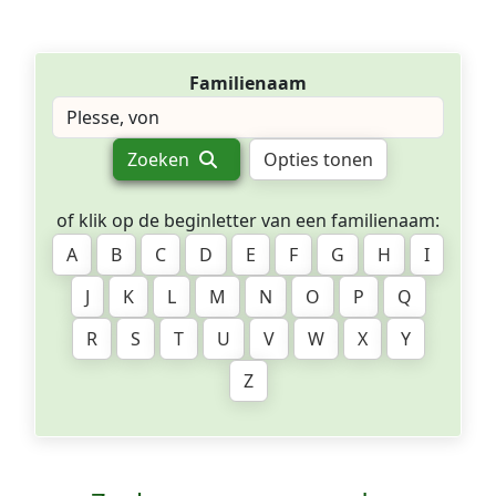
Familienaam
Zoeken
Opties tonen
of klik op de beginletter van een familienaam:
A
B
C
D
E
F
G
H
I
J
K
L
M
N
O
P
Q
R
S
T
U
V
W
X
Y
Z