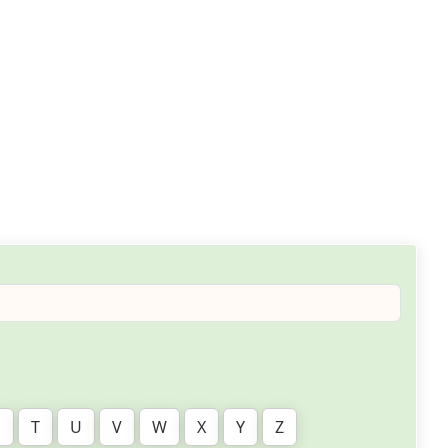
S
T
U
V
W
X
Y
Z