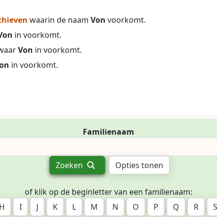
chieven
waarin de naam
Von
voorkomt.
Von
in voorkomt.
waar
Von
in voorkomt.
on
in voorkomt.
Familienaam
Zoeken
Opties tonen
of klik op de beginletter van een familienaam:
H
I
J
K
L
M
N
O
P
Q
R