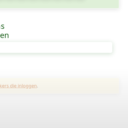
ns
ven
kers die inloggen
.