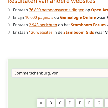
Resultaten van andere websites
Er staan
76.809 persoonsvermeldingen
op
Open Ar
Er zijn
10.000 pagina's
op
Genealogie Online
waar
Er staan
2.945 berichten
op het
Stamboom Forum
Er staan
126 websites
in de
Stamboom Gids
waar
V
A
B
C
D
E
F
G