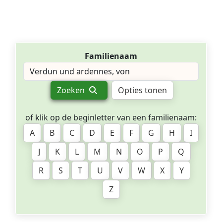
Familienaam
Zoeken
Opties tonen
of klik op de beginletter van een familienaam:
A
B
C
D
E
F
G
H
I
J
K
L
M
N
O
P
Q
R
S
T
U
V
W
X
Y
Z