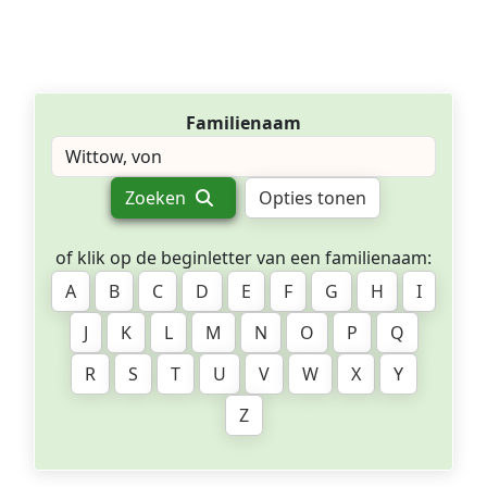
Familienaam
Zoeken
Opties tonen
of klik op de beginletter van een familienaam:
A
B
C
D
E
F
G
H
I
J
K
L
M
N
O
P
Q
R
S
T
U
V
W
X
Y
Z