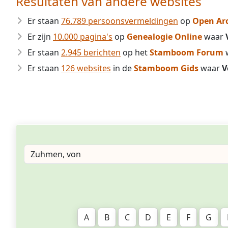
Resultaten van andere websites
Er staan
76.789 persoonsvermeldingen
op
Open Ar
Er zijn
10.000 pagina's
op
Genealogie Online
waar
Er staan
2.945 berichten
op het
Stamboom Forum
Er staan
126 websites
in de
Stamboom Gids
waar
V
A
B
C
D
E
F
G