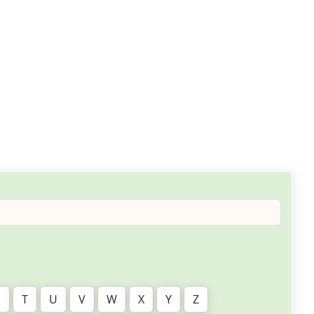
S
T
U
V
W
X
Y
Z