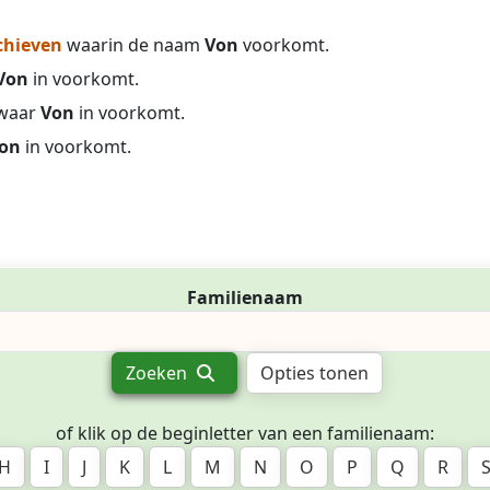
chieven
waarin de naam
Von
voorkomt.
Von
in voorkomt.
waar
Von
in voorkomt.
on
in voorkomt.
Familienaam
Zoeken
Opties tonen
of klik op de beginletter van een familienaam:
H
I
J
K
L
M
N
O
P
Q
R