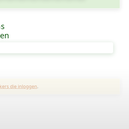
ns
ven
kers die inloggen
.