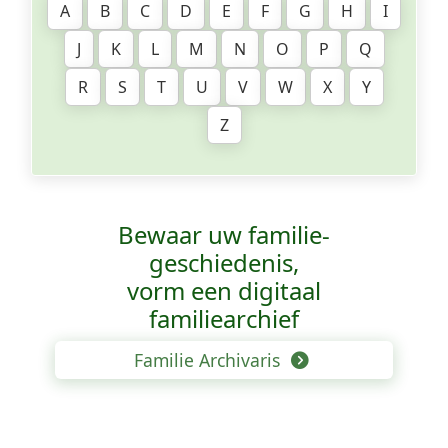
A
B
C
D
E
F
G
H
I
J
K
L
M
N
O
P
Q
R
S
T
U
V
W
X
Y
Z
Bewaar uw familie­
geschiedenis,
vorm een digitaal
familiearchief
Familie Archivaris