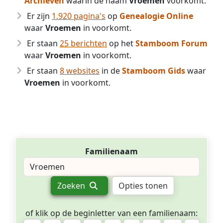
Archieven
waarin de naam
Vroemen
voorkomt.
Er zijn
1.920 pagina's
op
Genealogie Online
waar
Vroemen
in voorkomt.
Er staan
25 berichten
op het
Stamboom Forum
waar
Vroemen
in voorkomt.
Er staan
8 websites
in de
Stamboom Gids
waar
Vroemen
in voorkomt.
Familienaam
Zoeken
Opties tonen
of klik op de beginletter van een familienaam: