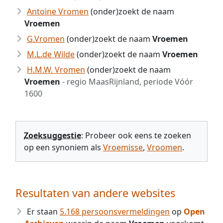
Antoine Vromen
(onder)zoekt de naam
Vroemen
G.Vromen
(onder)zoekt de naam
Vroemen
M.L.de Wilde
(onder)zoekt de naam
Vroemen
H.M.W. Vromen
(onder)zoekt de naam
Vroemen
- regio MaasRijnland, periode Vóór
1600
Zoeksuggestie
: Probeer ook eens te zoeken
op een synoniem als
Vroemisse
,
Vroomen
.
Resultaten van andere websites
Er staan
5.168 persoonsvermeldingen
op
Open