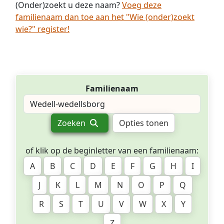
(Onder)zoekt u deze naam?
Voeg deze
familienaam dan toe aan het "Wie (onder)zoekt
wie?" register!
Familienaam
Zoeken
Opties tonen
of klik op de beginletter van een familienaam:
A
B
C
D
E
F
G
H
I
J
K
L
M
N
O
P
Q
R
S
T
U
V
W
X
Y
Z