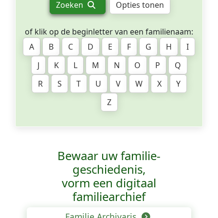
Zoeken
Opties tonen
of klik op de beginletter van een familienaam:
A
B
C
D
E
F
G
H
I
J
K
L
M
N
O
P
Q
R
S
T
U
V
W
X
Y
Z
Bewaar uw familie­
geschiedenis,
vorm een digitaal
familiearchief
Familie Archivaris