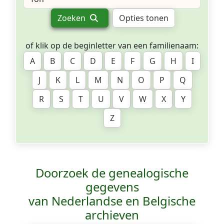
Zoeken
Opties tonen
of klik op de beginletter van een familienaam:
A
B
C
D
E
F
G
H
I
J
K
L
M
N
O
P
Q
R
S
T
U
V
W
X
Y
Z
Doorzoek de genealogische
gegevens
van Nederlandse en Belgische
archieven