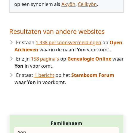
op een synoniem als
Akyön
,
Çelikyön
.
Resultaten van andere websites
Er staan
1.338 persoonsvermeldingen
op
Open
Archieven
waarin de naam
Yon
voorkomt.
Er zijn
158 pagina's
op
Genealogie Online
waar
Yon
in voorkomt.
Er staat
1 bericht
op het
Stamboom Forum
waar
Yon
in voorkomt.
Familienaam