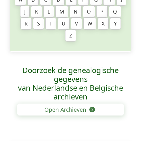
J
K
L
M
N
O
P
Q
R
S
T
U
V
W
X
Y
Z
Doorzoek de genealogische
gegevens
van Nederlandse en Belgische
archieven
Open Archieven