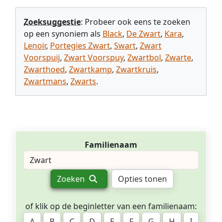
Zoeksuggestie
: Probeer ook eens te zoeken
op een synoniem als
Black
,
De Zwart
,
Kara
,
Lenoir
,
Portegies Zwart
,
Swart
,
Zwart
Voorspuij
,
Zwart Voorspuy
,
Zwartbol
,
Zwarte
,
Zwarthoed
,
Zwartkamp
,
Zwartkruis
,
Zwartmans
,
Zwarts
.
Familienaam
Zoeken
Opties tonen
of klik op de beginletter van een familienaam:
A
B
C
D
E
F
G
H
I