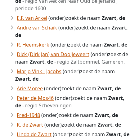
de
- regio Van Aecken Naar Oud Beijerland ,
periode 1600
E.F. van Arkel
(onder)zoekt de naam
Zwart, de
Andre van Schaik
(onder)zoekt de naam
Zwart,
de
R. Heemskerk
(onder)zoekt de naam
Zwart, de
Dick (Dirk Jan) van Dooijeweert
(onder)zoekt de
naam
Zwart, de
- regio Zaltbommel, Gameren.
Marjo Vink - Jacobs
(onder)zoekt de naam
Zwart, de
Arie Moree
(onder)zoekt de naam
Zwart, de
Peter de Mos46
(onder)zoekt de naam
Zwart,
de
- regio Scheveningen
Fred-1948
(onder)zoekt de naam
Zwart, de
K. de Zwart
(onder)zoekt de naam
Zwart, de
Linda de Zwart
(onder)zoekt de naam
Zwart, de