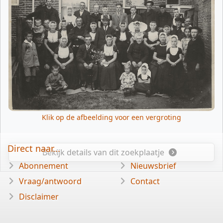
Klik op de afbeelding voor een vergroting
Direct naar...
Bekijk details van dit zoekplaatje
Abonnement
Nieuwsbrief
Vraag/antwoord
Contact
Disclaimer