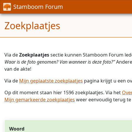
Stamboom Forum
Zoekplaatjes
Via de
Zoekplaatjes
sectie kunnen Stamboom Forum led
Waar is de foto genomen? Van wanneer is deze foto?"
Andere 
van de akte!
Via de
Mijn geplaatste zoekplaatjes
pagina krijgt u een ov
Op dit moment staan hier 1596 zoekplaatjes. Via het
Over
Mijn gemarkeerde zoekplaatjes
weer eenvoudig terug te 
Woord