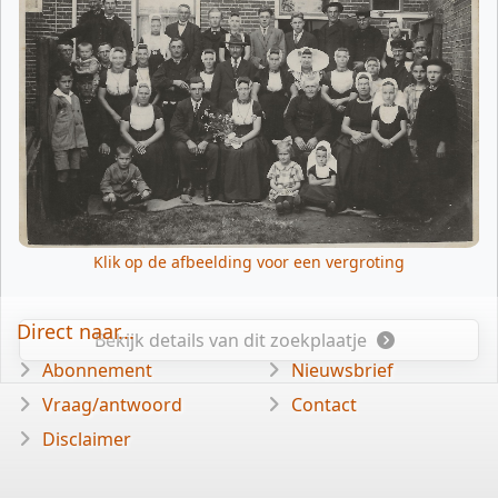
Klik op de afbeelding voor een vergroting
Direct naar...
Bekijk details van dit zoekplaatje
Abonnement
Nieuwsbrief
Vraag/antwoord
Contact
Disclaimer