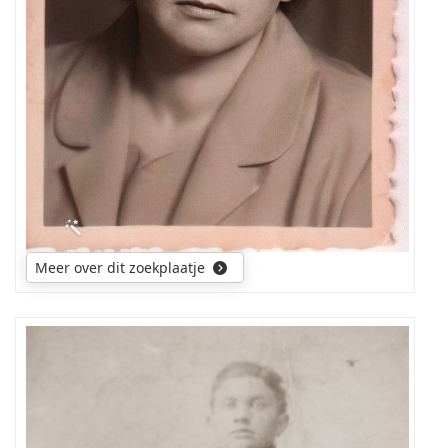
daar
heeft
gewerkt.
Meer over dit zoekplaatje
Op
de
foto,
ook
de