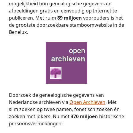
mogelijkheid hun genealogische gegevens en
Voorts:
afbeeldingen gratis en eenvoudig op Internet te
"huwelijk
publiceren. Met ruim
89 miljoen
voorouders is het
tante
Wies
de grootste doorzoekbare stamboomwebsite in de
Hezemans"
Benelux.
en
"fam.
Deelen,
Veghel
NB",
"tante
Thera,
tante
Cato
v.d.
Doorzoek de genealogische gegevens van
Vorst,
Nederlandse archieven via
Open Archieven
. Mét
tante
slim zoeken op twee namen, fonetisch zoeken én
Anna
zoeken met jokers. Nu met
370 miljoen
historische
v.d.
persoons­vermeldingen!
Vorst".
Al