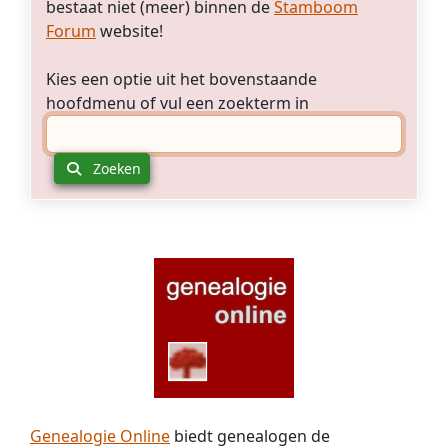
de
bestaat niet (meer) binnen de
Stamboom
foto
foto
van
Forum
website!
heeft
eerdere
wijlen
jaren?
Kies een optie uit het bovenstaande
mijn
Ik
hoofdmenu of vul een zoekterm in
moeder
weet
Diny
dat
van
beiden
Zoeken
de
ook
Vorst
voor
(1906-
de
2001)
oorlog
geschreven:
op
"Zusters
bedevaart
van
zijn
W.
geweest.
van
de
Vorst-
Groenen"
(=haar
Genealogie Online
biedt genealogen de
ouders).