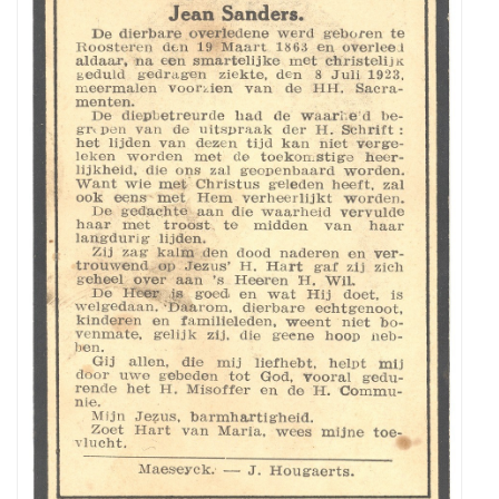
van
mijn
overgrootmoeder
(Jo)anna
Josepha
Schrijnemakers
uit
Roosteren
(*
Roosteren
19-
3-
1863
+Roostere
n
8-
7-
1923).
Ze
was
getrouwd
met
Joannes