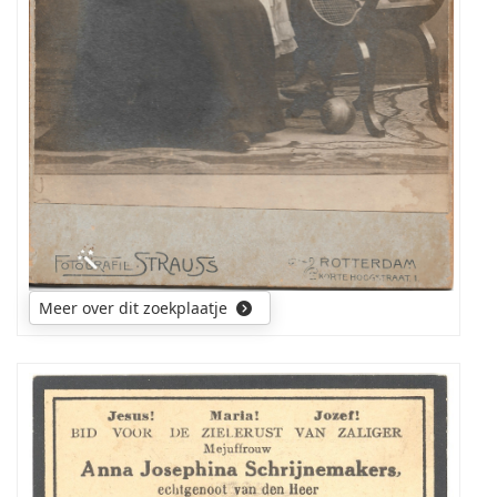
Meer over dit zoekplaatje
Ik
zoek
een
foto