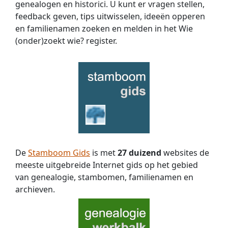
mogelijk
genealogen en historici. U kunt er vragen stellen,
zijn.
feedback geven, tips uitwisselen, ideeën opperen
Thera,
en familienamen zoeken en melden in het Wie
Anna
(onder)zoekt wie? register.
en
Cato
zijn
zusters
van
mijn
grootvader
Walterus
vd
Vorst.
De
Stamboom Gids
is met
27 duizend
websites de
meeste uitgebreide Internet gids op het gebied
van genealogie, stambomen, familienamen en
archieven.