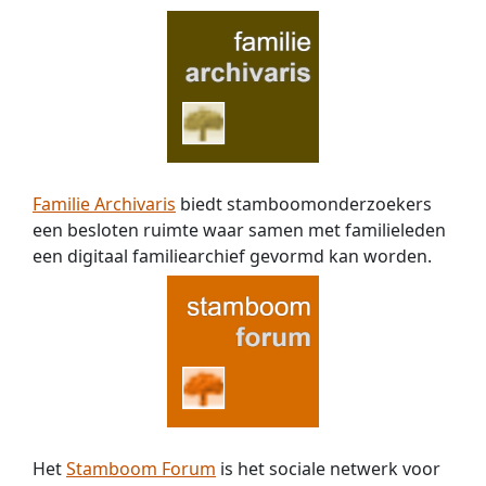
deze
namen
kan
ik
wel
herleiden
naar
personen
in
Familie Archivaris
biedt stamboomonderzoekers
de
een besloten ruimte waar samen met familieleden
stamboom
een digitaal familiearchief gevormd kan worden.
Van
de
Vorst
maar
herkennen
zou
via
andere
foto's
Het
Stamboom Forum
is het sociale netwerk voor
wellicht