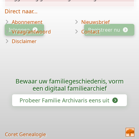
Direct naar...
Abonnement
Nieuwsbrief
Inloggen
Registreer nu
Vraag/antwoord
Contact
Disclaimer
Bewaar uw familiegeschiedenis, vorm
een digitaal familiearchief
Probeer Familie Archivaris eens uit
Coret Genealogie