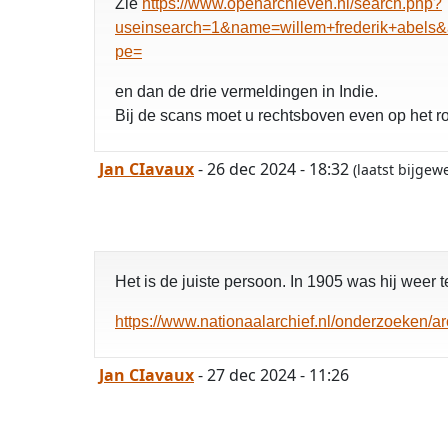
Zie
https://www.openarchieven.nl/search.php?
useinsearch=1&name=willem+frederik+abels&
pe=
en dan de drie vermeldingen in Indie.
Bij de scans moet u rechtsboven even op het ron
Jan CIavaux
- 26 dec 2024 - 18:32
(laatst bijgew
Het is de juiste persoon. In 1905 was hij weer te
https://www.nationaalarchief.nl/onderzoeken
Jan CIavaux
- 27 dec 2024 - 11:26