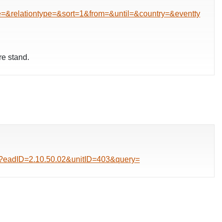
&relationtype=&sort=1&from=&until=&country=&eventty
re stand.
046?eadID=2.10.50.02&unitID=403&query=
pgelost