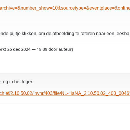
archive=&number_show=10&sourcetype=&eventplace=&online=
de pijltje klikken, om de afbeelding te roteren naar een leesba
erkt 26 dec 2024 — 18:39 door auteur)
rug in het leger.
/archief/2.10.50.02/invnr/403/file/NL-HaNA_2.10.50.02_403_0
o