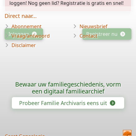
loggen! Nog geen lid? Registratie is gratis en snel!
Direct naar...
Abonnement
Nieuwsbrief
Inloggen
Registreer nu
Vraag/antwoord
Contact
Disclaimer
Bewaar uw familiegeschiedenis, vorm
een digitaal familiearchief
Probeer Familie Archivaris eens uit