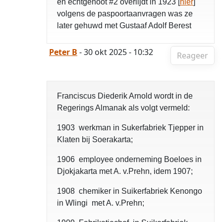
en echtgenoot #2 overlijdt in 1923 [
hier
]
volgens de paspoortaanvragen was ze
later gehuwd met Gustaaf Adolf Berest
Peter B
- 30 okt 2025 - 10:32
Reageer
Franciscus Diederik Arnold wordt in de
Regerings Almanak als volgt vermeld:
1903 werkman in Sukerfabriek Tjepper in
Klaten bij Soerakarta;
1906 employee onderneming Boeloes in
Djokjakarta met A. v.Prehn, idem 1907;
1908 chemiker in Suikerfabriek Kenongo
in Wlingi met A. v.Prehn;