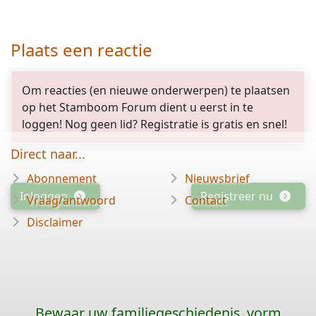
Plaats een reactie
Om reacties (en nieuwe onderwerpen) te plaatsen
op het Stamboom Forum dient u eerst in te
loggen! Nog geen lid? Registratie is gratis en snel!
Direct naar...
Abonnement
Nieuwsbrief
Inloggen
Registreer nu
Vraag/antwoord
Contact
Disclaimer
Bewaar uw familiegeschiedenis, vorm