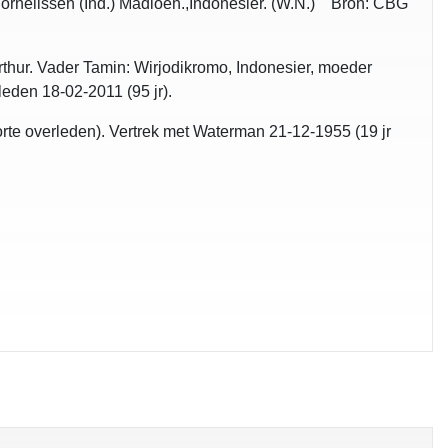
ornelissen (Ind.) Madioen.,Indonesier. (W.N.) Bron: CBG
hur. Vader Tamin: Wirjodikromo, Indonesier, moeder
eden 18-02-2011 (95 jr).
orte overleden). Vertrek met Waterman 21-12-1955 (19 jr