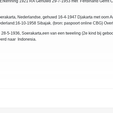
i. Erkenning 1921 RA Gehuwd 29-7-1953 met Ferdinand Gerrit C
erakarta, Nederlandse, gehuwd 16-4-1947 Djakarta met oom Art
ederland:16-10-1958 Sibajak. (bron: paspoort online CBG) Overl
 28-5-1936, Soerakarta,een van een tweeling (2e kind bij gebo
keerd naar Indonesia.