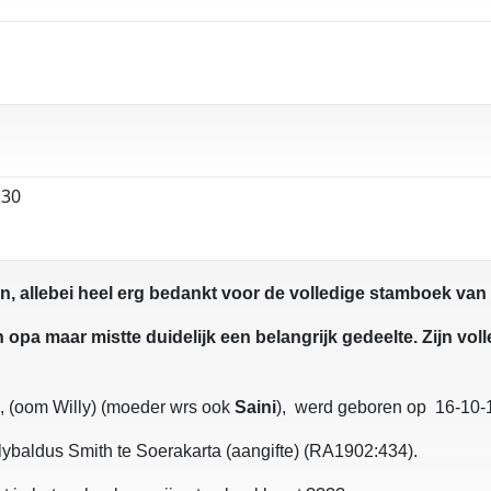
:30
allebei heel erg bedankt voor de volledige stamboek van 
opa maar mistte duidelijk een belangrijk gedeelte. Zijn vo
, (oom Willy) (moeder wrs ook
Saini
), werd geboren op 16-10-1
lybaldus Smith te Soerakarta (aangifte) (RA1902:434).