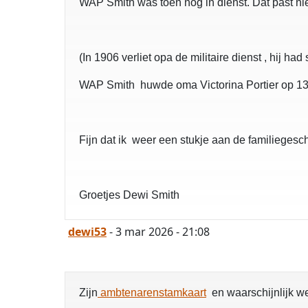
WAP Smith was toen nog in dienst. Dat past nie
(In 1906 verliet opa de militaire dienst , hij h
WAP Smith huwde oma Victorina Portier op 13
Fijn dat ik weer een stukje aan de familieges
Groetjes Dewi Smith
dewi53
- 3 mar 2026 - 21:08
Zijn
ambtenarenstamkaart
en waarschijnlijk w