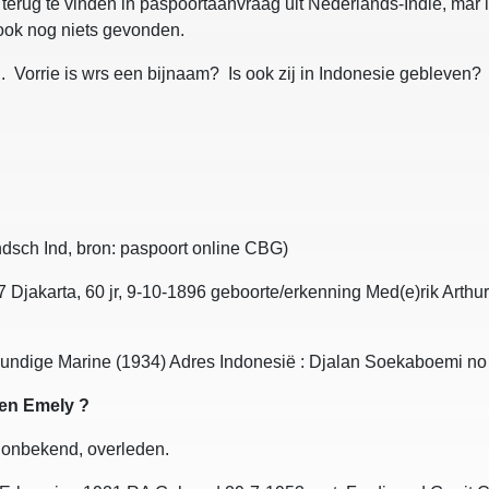
terug te vinden in paspoortaanvraag uit Nederlands-Indie, mar is
 ook nog niets gevonden.
. Vorrie is wrs een bijnaam? Is ook zij in Indonesie gebleven?
ndsch Ind, bron: paspoort online CBG)
 Djakarta, 60 jr, 9-10-1896 geboorte/erkenning Med(e)rik Arth
undige Marine (1934) Adres Indonesië : Djalan Soekaboemi no 
 en Emely ?
 onbekend, overleden.