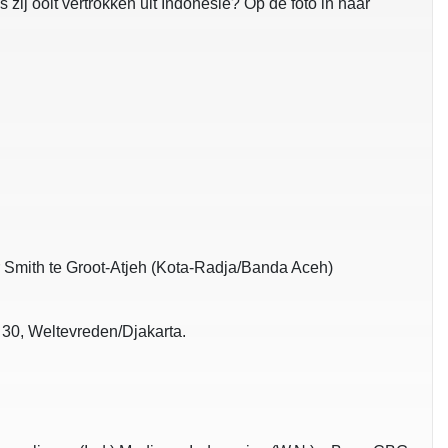
 zij ooit vertrokken uit Indonesie? Op de foto in haar
ur Smith te Groot-Atjeh (Kota-Radja/Banda Aceh)
30, Weltevreden/Djakarta.