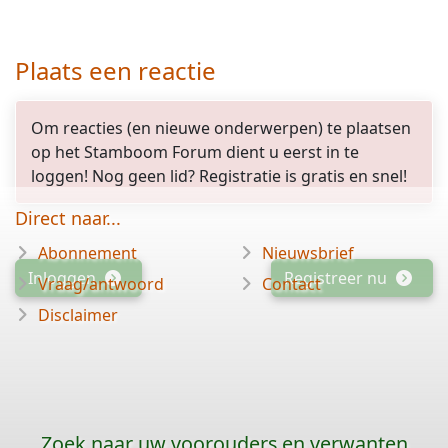
Plaats een reactie
Om reacties (en nieuwe onderwerpen) te plaatsen
op het Stamboom Forum dient u eerst in te
loggen! Nog geen lid? Registratie is gratis en snel!
Direct naar...
Abonnement
Nieuwsbrief
Inloggen
Registreer nu
Vraag/antwoord
Contact
Disclaimer
Zoek naar uw voorouders en verwanten