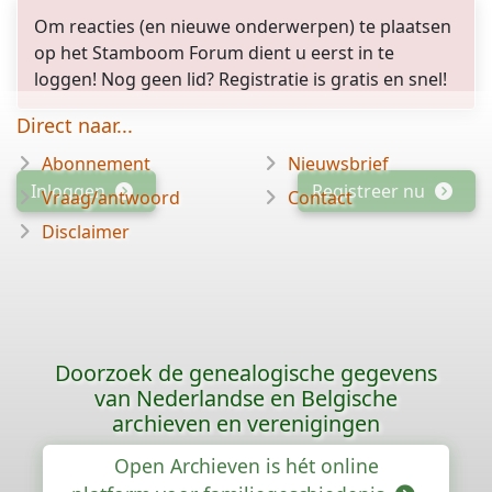
Om reacties (en nieuwe onderwerpen) te plaatsen
op het Stamboom Forum dient u eerst in te
loggen! Nog geen lid? Registratie is gratis en snel!
Direct naar...
Abonnement
Nieuwsbrief
Inloggen
Registreer nu
Vraag/antwoord
Contact
Disclaimer
Doorzoek de genealogische gegevens
van Nederlandse en Belgische
archieven en verenigingen
Open Archieven is hét online