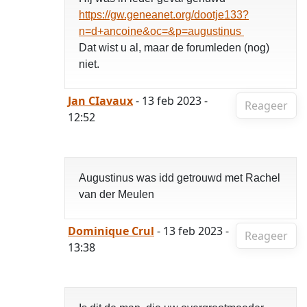
https://gw.geneanet.org/dootje133?
n=d+ancoine&oc=&p=augustinus
Dat wist u al, maar de forumleden (nog)
niet.
Jan CIavaux
- 13 feb 2023 -
Reageer
12:52
Augustinus was idd getrouwd met Rachel
van der Meulen
Dominique Crul
- 13 feb 2023 -
Reageer
13:38