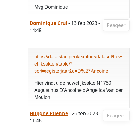
Mvg Dominique
Dominique Crul
- 13 feb 2023 -
Reageer
14:48
https://data.stad.gent/explore/dataset/huw
elijksakten/table/?
sort=registerjaar&q=D%27Ancoine
Hier vindt u de huwelijksakte N° 750
Augustinus D'Ancoine x Angelica Van der
Meulen
Huijghe Etienne
- 26 feb 2023 -
Reageer
11:46