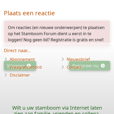
Plaats een reactie
Om reacties (en nieuwe onderwerpen) te plaatsen
op het Stamboom Forum dient u eerst in te
loggen! Nog geen lid? Registratie is gratis en snel!
Direct naar...
Abonnement
Nieuwsbrief
Inloggen
Registreer nu
Vraag/antwoord
Contact
Disclaimer
Wilt u uw stamboom via Internet laten
zien aan familie, vrienden en collega-