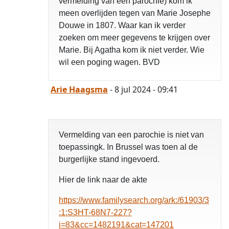
vermelding van een parochie) kom ik
meen overlijden tegen van Marie Josephe
Douwe in 1807. Waar kan ik verder
zoeken om meer gegevens te krijgen over
Marie. Bij Agatha kom ik niet verder. Wie
wil een poging wagen. BVD
Arie Haagsma
- 8 jul 2024 - 09:41
Vermelding van een parochie is niet van
toepassingk. In Brussel was toen al de
burgerlijke stand ingevoerd.
Hier de link naar de akte
https://www.familysearch.org/ark:/61903/3
:1:S3HT-68N7-227?
i=83&cc=1482191&cat=147201