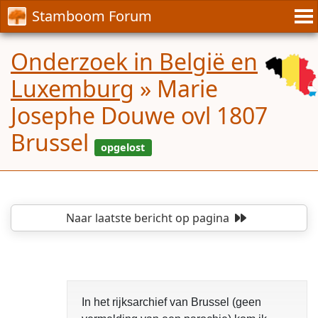
Stamboom Forum
Onderzoek in België en
Luxemburg
»
Marie
Josephe Douwe ovl 1807
Brussel
Naar laatste bericht
op pagina
opgelost
In het rijksarchief van Brussel (geen