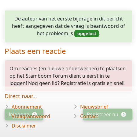
De auteur van het eerste bijdrage in dit bericht
heeft aangegeven dat de vraag is beantwoord of
het probleem is
.
Plaats een reactie
Om reacties (en nieuwe onderwerpen) te plaatsen
op het Stamboom Forum dient u eerst in te
loggen! Nog geen lid? Registratie is gratis en snel!
Direct naar...
Abonnement
Nieuwsbrief
Inloggen
Registreer nu
Vraag/antwoord
Contact
Disclaimer