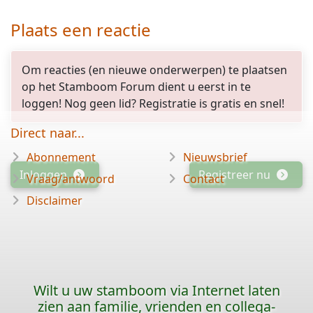
Plaats een reactie
Om reacties (en nieuwe onderwerpen) te plaatsen
op het Stamboom Forum dient u eerst in te
loggen! Nog geen lid? Registratie is gratis en snel!
Direct naar...
Abonnement
Nieuwsbrief
Inloggen
Registreer nu
Vraag/antwoord
Contact
Disclaimer
Wilt u uw stamboom via Internet laten
zien aan familie, vrienden en collega-