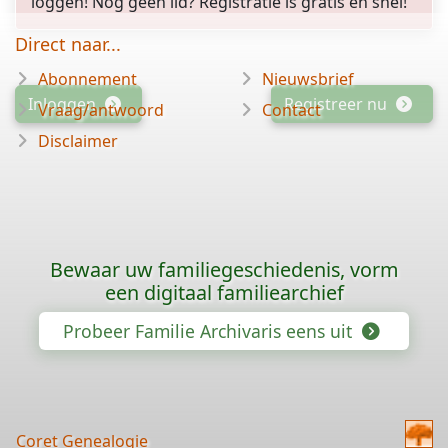
loggen! Nog geen lid? Registratie is gratis en snel!
Direct naar...
Abonnement
Nieuwsbrief
Inloggen
Registreer nu
Vraag/antwoord
Contact
Disclaimer
Bewaar uw familiegeschiedenis, vorm
een digitaal familiearchief
Probeer Familie Archivaris eens uit
Coret Genealogie