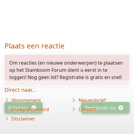
Plaats een reactie
Om reacties (en nieuwe onderwerpen) te plaatsen
op het Stamboom Forum dient u eerst in te
loggen! Nog geen lid? Registratie is gratis en snel!
Direct naar...
Abonnement
Nieuwsbrief
Inloggen
Registreer nu
Vraag/antwoord
Contact
Disclaimer