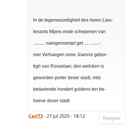
In de tegenwoordigheit des heren Lieu-
tenants Mijers ende
schepenen
van
......... naergenoem
pt
get .... ........-
nier Verhaegen
sone Joannis gebor-
tig
h
van Rosselaer, den
welcken
is
geworden porter deser stadt, mits
beta
e
lende hondert guldens ten be-
hoeve deser stadt
Carl73
- 27 jul 2025 - 18:12
Reageer