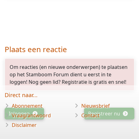
Plaats een reactie
Om reacties (en nieuwe onderwerpen) te plaatsen
op het Stamboom Forum dient u eerst in te
loggen! Nog geen lid? Registratie is gratis en snel!
Direct naar...
Abonnement
Nieuwsbrief
Inloggen
Registreer nu
Vraag/antwoord
Contact
Disclaimer