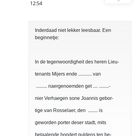
12:54
Inderdaad niet lekker leesbaar. Een
beginnetje:
In de tegenwoordigheit des heren Lieu-
tenants Mijers ende ........... van
......... naergenoemden get .... ........-
nier Verhaegen
sone Joannis gebor-
tige van Rosselaer, den ........ is
geworden porter deser stadt, mits
betaalende hondert guldens ten be-