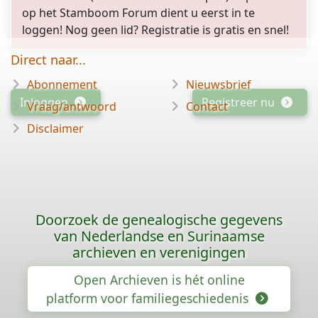
op het Stamboom Forum dient u eerst in te
loggen! Nog geen lid? Registratie is gratis en snel!
Direct naar...
Abonnement
Nieuwsbrief
Inloggen
Registreer nu
Vraag/antwoord
Contact
Disclaimer
Doorzoek de genealogische gegevens
van Nederlandse en Surinaamse
archieven en verenigingen
Open Archieven is hét online
platform voor familiegeschiedenis