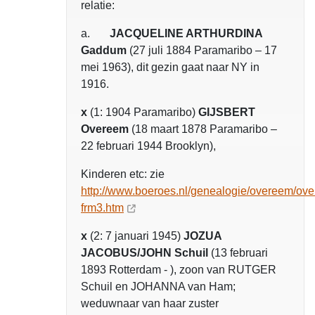
relatie:
a.
JACQUELINE ARTHURDINA
Gaddum
(27 juli 1884 Paramaribo – 17
mei 1963), dit gezin gaat naar NY in
1916.
x
(1: 1904 Paramaribo)
GIJSBERT
Overeem
(18 maart 1878 Paramaribo –
22 februari 1944 Brooklyn),
Kinderen etc: zie
http://www.boeroes.nl/genealogie/overeem/ov
frm3.htm
x
(2: 7 januari 1945)
JOZUA
JACOBUS/JOHN Schuil
(13 februari
1893 Rotterdam - ), zoon van RUTGER
Schuil en JOHANNA van Ham;
weduwnaar van haar zuster