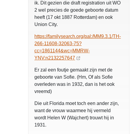
ik. Dit gezien die draft registration uit WO
2 wel precies de goede geboorte datum
heeft (17 okt 1887 Rotterdam) en ook
Union City.
https://familysearch.org/pal:/MM9.3.1/TH-
266-11608-32063-75?
cc=1861144&wc=MMRW-
YNV:n2132257647
Er zal een foutje gemaakt zijn met de
geboorte van Sofie. (Hm, Of als Sofie
overleden was in 1932, dan is het ook
vreemd)
Die uit Florida moet toch een ander zijn,
want de vrouw waarmee hij vermeld
wordt Helen W (Wajchert) trouwt hij in
1931.