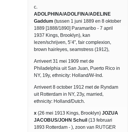
c.
ADOLPHINA/ADOLFINA/ADELINE
Gaddum
(tussen 1 juni 1889 en 8 oktober
1889 [1888/1890] Paramaribo - 7 april
1937 Kings, Brooklyn), kan
lezen/schrijven, 5’4”, fair complexion,
brown hair/eyes, seamstress (1912),
Arriveert 31 mei 1909 met de
Philadelphia uit San Juan, Puerto Rico in
NY, 19y, ethnicity: Holland/W-Ind.
Arriveert 8 october 1912 met de Ryndam
uit Rotterdam in NY, 23y, married,
ethnicity: Holland/Dutch.
x
(26 mei 1913 Kings, Brooklyn)
J
OZUA
JACOBUS/JOHN Schuil
(13 februari
1893 Rotterdam - ), zoon van RUTGER