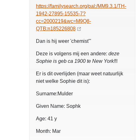
https://familysearch.org/pal:/MM9.3.1/TH-
1942-27895-15535-7?
cc=2000219&wc=M9Q8-
QTB:n185226808
Dan is hij weer 'chemist'"
Deze is volgens mij een andere:
deze
Sophie is geb ca 1900 te New York!
!!
Er is dit overlijden (maar weet natuurlijk
niet welke Sophie dit is):
Surname:Mulder
Given Name: Sophk
Age: 41 y
Month: Mar