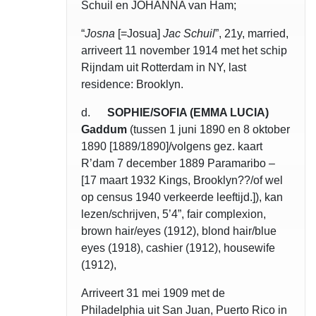
Schuil en JOHANNA van Ham;
“
Josna
[=Josua]
Jac Schuil
”, 21y, married,
arriveert 11 november 1914 met het schip
Rijndam uit Rotterdam in NY, last
residence: Brooklyn.
d.
SOPHIE/SOFIA (EMMA LUCIA)
Gaddum
(tussen 1 juni 1890 en 8 oktober
1890 [1889/1890]/volgens gez. kaart
R’dam 7 december 1889 Paramaribo –
[17 maart 1932 Kings, Brooklyn??/of wel
op census 1940 verkeerde leeftijd.]), kan
lezen/schrijven, 5’4”, fair complexion,
brown hair/eyes (1912), blond hair/blue
eyes (1918), cashier (1912), housewife
(1912),
Arriveert 31 mei 1909 met de
Philadelphia uit San Juan, Puerto Rico in