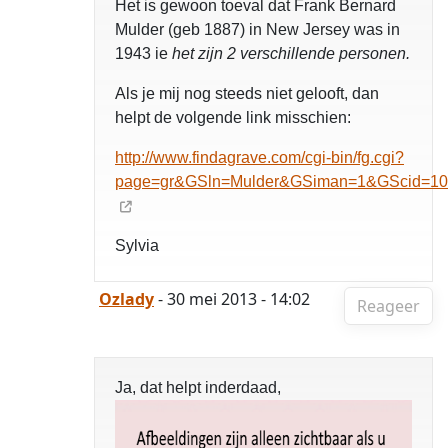
Het is gewoon toeval dat Frank Bernard
Mulder (geb 1887) in New Jersey was in
1943 ie
het zijn 2 verschillende personen.
Als je mij nog steeds niet gelooft, dan
helpt de volgende link misschien:
http://www.findagrave.com/cgi-bin/fg.cgi?
page=gr&GSln=Mulder&GSiman=1&GScid=1
Sylvia
Ozlady
- 30 mei 2013 - 14:02
Reageer
Ja, dat helpt inderdaad,