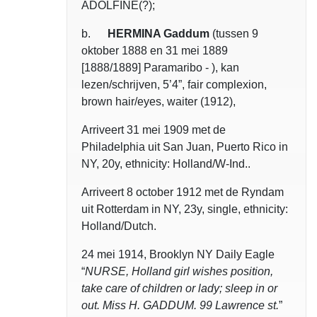
ADOLFINE(?);
b.
HERMINA Gaddum
(tussen 9
oktober 1888 en 31 mei 1889
[1888/1889] Paramaribo - ), kan
lezen/schrijven, 5’4”, fair complexion,
brown hair/eyes, waiter (1912),
Arriveert 31 mei 1909 met de
Philadelphia uit San Juan, Puerto Rico in
NY, 20y, ethnicity: Holland/W-Ind..
Arriveert 8 october 1912 met de Ryndam
uit Rotterdam in NY, 23y, single, ethnicity:
Holland/Dutch.
24 mei 1914, Brooklyn NY Daily Eagle
“
NURSE, Holland girl wishes position,
take care of children or lady; sleep in or
out. Miss H. GADDUM. 99 Lawrence st.
”