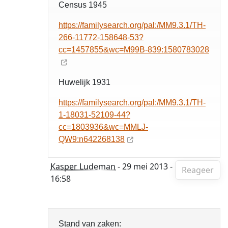
Census 1945
https://familysearch.org/pal:/MM9.3.1/TH-
266-11772-158648-53?
cc=1457855&wc=M99B-839:1580783028
Huwelijk 1931
https://familysearch.org/pal:/MM9.3.1/TH-
1-18031-52109-44?
cc=1803936&wc=MMLJ-
QW9:n642268138
Kasper Ludeman
- 29 mei 2013 -
Reageer
16:58
Stand van zaken: