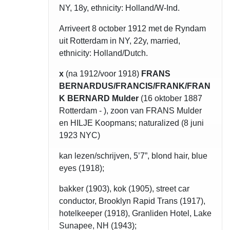
NY, 18y, ethnicity: Holland/W-Ind.
Arriveert 8 october 1912 met de Ryndam
uit Rotterdam in NY, 22y, married,
ethnicity: Holland/Dutch.
x
(na 1912/voor 1918)
FRANS
BERNARDUS/FRANCIS/FRANK/FRAN
K BERNARD Mulder
(16 oktober 1887
Rotterdam - ), zoon van FRANS Mulder
en HILJE Koopmans; naturalized (8 juni
1923 NYC)
kan lezen/schrijven, 5’7”, blond hair, blue
eyes (1918);
bakker (1903), kok (1905), street car
conductor, Brooklyn Rapid Trans (1917),
hotelkeeper (1918), Granliden Hotel, Lake
Sunapee, NH (1943);