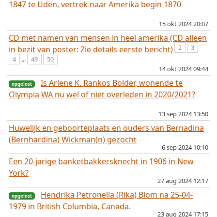
1847 te Uden, vertrek naar Amerika begin 1870
15 okt 2024 20:07
CD met namen van mensen in heel amerika (CD alleen
opgelost
2
3
in bezit van poster: Zie details eerste bericht)
4
...
49
50
14 okt 2024 09:44
Is Arlene K. Rankos Bolder, wonende te
Olympia WA nu wel of niet overleden in 2020/2021?
opgelost
13 sep 2024 13:50
Huwelijk en geboorteplaats en ouders van Bernadina
(Bernhardina) Wickman(n) gezocht
6 sep 2024 10:10
opgelost
Een 20-jarige banketbakkersknecht in 1906 in New
York?
27 aug 2024 12:17
Hendrika Petronella (Rika) Blom na 25-04-
1979 in British Columbia, Canada.
23 aug 2024 17:15