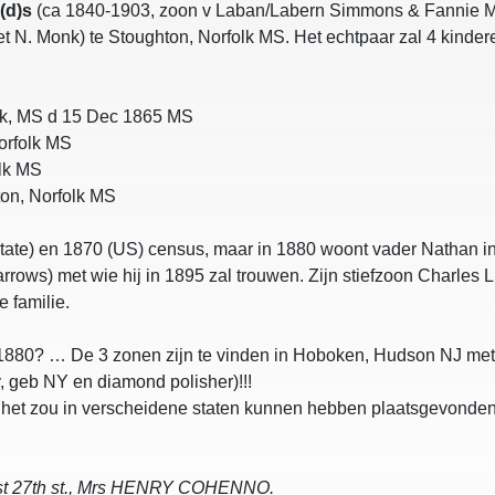
(d)s
(ca 1840-1903, zoon v Laban/Labern Simmons & Fannie 
et N. Monk) te Stoughton, Norfolk MS. Het echtpaar zal 4 kinderen
olk, MS d 15 Dec 1865 MS
orfolk MS
lk MS
on, Norfolk MS
tate) en 1870 (US) census, maar in 1880 woont vader Nathan in R
ows) met wie hij in 1895 zal trouwen. Zijn stiefzoon Charles L
 familie.
 1880? … De 3 zonen zijn te vinden in Hoboken, Hudson NJ met
, geb NY en diamond polisher)!!!
het zou in verscheidene staten kunnen hebben plaatsgevonden …
st 27th st., Mrs HENRY COHENNO.