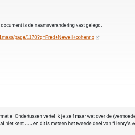
ële document is de naamsverandering vast gelegd.
s1891mass/page/1170?q=Fred+Newell+cohenno
ormatie. Ondertussen vertel ik je zelf maar wat over de (vermoe
 niet kent ….. en dit is meteen het tweede deel van “Henry’s v