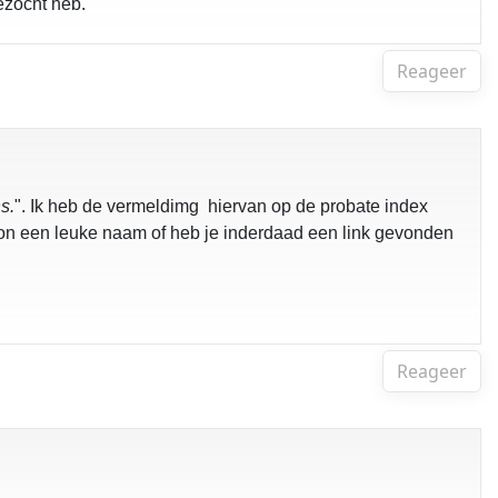
gezocht heb.
Reageer
s.
". Ik heb de vermeldimg hiervan op de probate index
oon een leuke naam of heb je inderdaad een link gevonden
Reageer