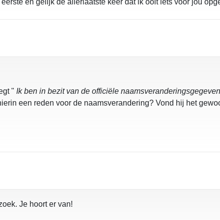
erste en gelijk de allerlaatste keer dat ik ooit iets voor jou op
egt "
Ik ben in bezit van de officiële naamsveranderingsgegeven
j hierin een reden voor de naamsverandering? Vond hij het gew
oek. Je hoort er van!