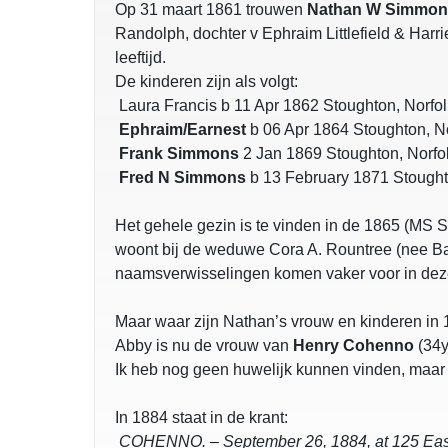
Op 31 maart 1861 trouwen
Nathan W Simmon
Randolph, dochter v Ephraim Littlefield & Harri
leeftijd.
De kinderen zijn als volgt:
Laura Francis b 11 Apr 1862 Stoughton, Norf
Ephraim/Earnest
b 06 Apr 1864 Stoughton, N
Frank Simmons
2 Jan 1869 Stoughton, Norfo
Fred N Simmons
b 13 February 1871 Stought
Het gehele gezin is te vinden in de 1865 (MS S
woont bij de weduwe Cora A. Rountree (nee Barr
naamsverwisselingen komen vaker voor in deze
Maar waar zijn Nathan’s vrouw en kinderen in
Abby is nu de vrouw van
Henry Cohenno
(34y
Ik heb nog geen huwelijk kunnen vinden, maar 
In 1884 staat in de krant:
COHENNO. – September 26, 1884, at 125 Ea