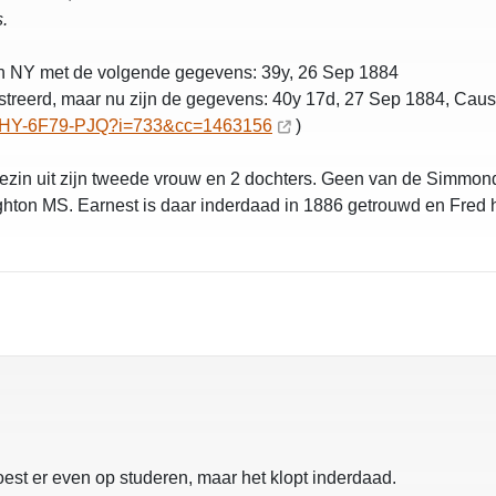
.
ten NY met de volgende gegevens: 39y, 26 Sep 1884
istreerd, maar nu zijn de gegevens: 40y 17d, 27 Sep 1884, Cau
1:S3HY-6F79-PJQ?i=733&cc=1463156
)
ezin uit zijn tweede vrouw en 2 dochters. Geen van de Simmonds
oughton MS. Earnest is daar inderdaad in 1886 getrouwd en Fred 
est er even op studeren, maar het klopt inderdaad.