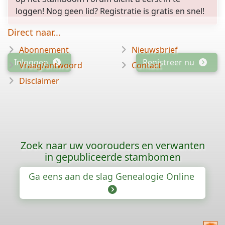
loggen! Nog geen lid? Registratie is gratis en snel!
Direct naar...
Abonnement
Nieuwsbrief
Inloggen
Registreer nu
Vraag/antwoord
Contact
Disclaimer
Zoek naar uw voorouders en verwanten
in gepubliceerde stambomen
Ga eens aan de slag Genealogie Online