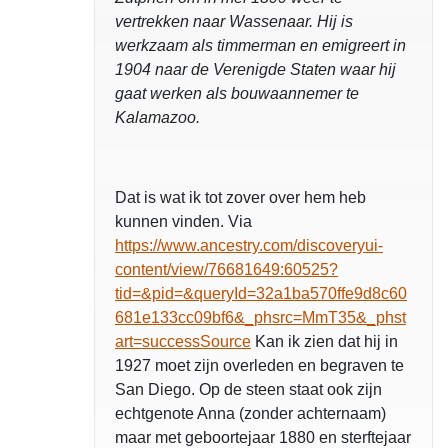
vertrekken naar Wassenaar. Hij is
werkzaam als timmerman en emigreert in
1904 naar de Verenigde Staten waar hij
gaat werken als bouwaannemer te
Kalamazoo.
Dat is wat ik tot zover over hem heb
kunnen vinden. Via
https://www.ancestry.com/discoveryui-
content/view/76681649:60525?
tid=&pid=&queryId=32a1ba570ffe9d8c60
681e133cc09bf6&_phsrc=MmT35&_phst
art=successSource
Kan ik zien dat hij in
1927 moet zijn overleden en begraven te
San Diego. Op de steen staat ook zijn
echtgenote Anna (zonder achternaam)
maar met geboortejaar 1880 en sterftejaar