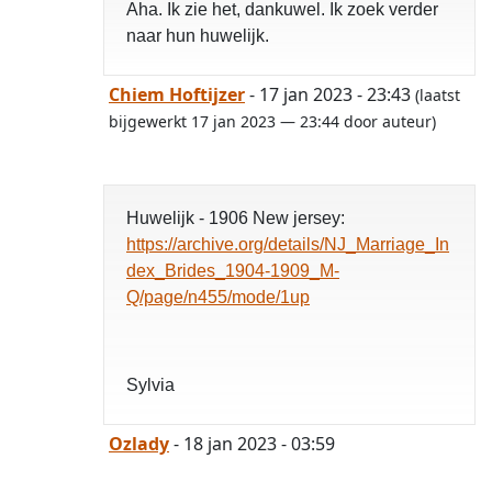
Aha. Ik zie het, dankuwel. Ik zoek verder
naar hun huwelijk.
Chiem Hoftijzer
- 17 jan 2023 - 23:43
(laatst
bijgewerkt 17 jan 2023 — 23:44 door auteur)
Huwelijk - 1906 New jersey:
https://archive.org/details/NJ_Marriage_In
dex_Brides_1904-1909_M-
Q/page/n455/mode/1up
Sylvia
Ozlady
- 18 jan 2023 - 03:59
opgelost