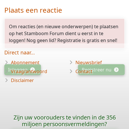
Plaats een reactie
Om reacties (en nieuwe onderwerpen) te plaatsen
op het Stamboom Forum dient u eerst in te
loggen! Nog geen lid? Registratie is gratis en snel!
Direct naar...
Abonnement
Nieuwsbrief
Inloggen
Registreer nu
Vraag/antwoord
Contact
Disclaimer
Zijn uw voorouders te vinden in de 356
miljoen persoonsvermeldingen?