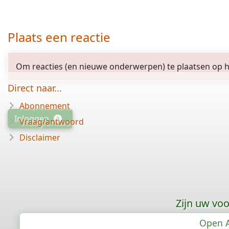
Plaats een reactie
Om reacties (en nieuwe onderwerpen) te plaatsen op het
Direct naar...
Abonnement
Inloggen
Vraag/antwoord
Disclaimer
Zijn uw vo
Open A