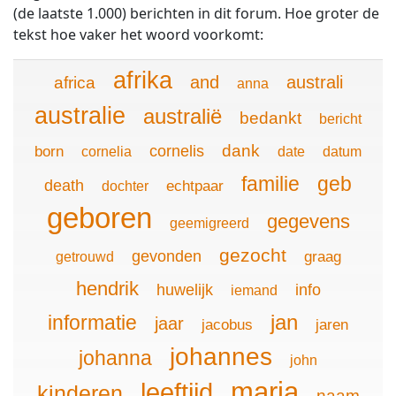
(de laatste 1.000) berichten in dit forum. Hoe groter de
tekst hoe vaker het woord voorkomt:
afrika
and
australi
africa
anna
australie
australië
bedankt
bericht
dank
cornelis
born
cornelia
date
datum
familie
geb
death
echtpaar
dochter
geboren
gegevens
geemigreerd
gezocht
gevonden
graag
getrouwd
hendrik
huwelijk
info
iemand
jan
informatie
jaar
jacobus
jaren
johannes
johanna
john
maria
leeftijd
kinderen
naam