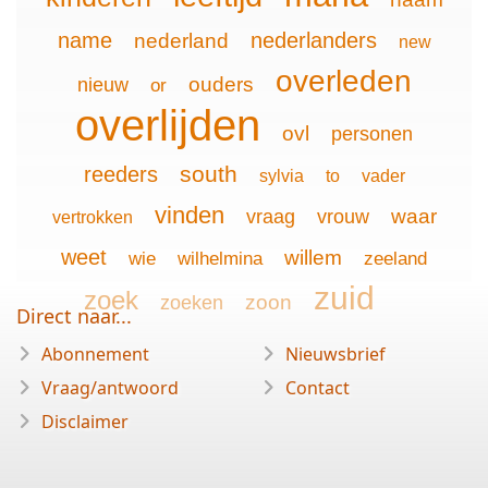
name
nederlanders
nederland
new
overleden
ouders
nieuw
or
overlijden
ovl
personen
south
reeders
sylvia
to
vader
vinden
waar
vraag
vrouw
vertrokken
weet
willem
wie
wilhelmina
zeeland
zuid
zoek
zoon
zoeken
Direct naar...
Abonnement
Nieuwsbrief
Vraag/antwoord
Contact
Disclaimer