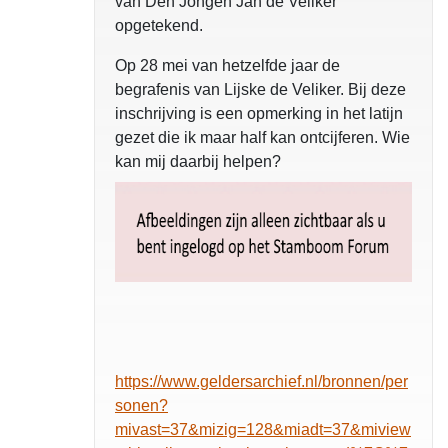
van Den Jongen Jan de Veliker
opgetekend.
Op 28 mei van hetzelfde jaar de
begrafenis van Lijske de Veliker. Bij deze
inschrijving is een opmerking in het latijn
gezet die ik maar half kan ontcijferen. Wie
kan mij daarbij helpen?
https://www.geldersarchief.nl/bronnen/per
sonen?
mivast=37&mizig=128&miadt=37&miview