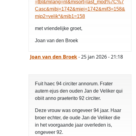
=tbl&milang=nl&misort=last_mod%7C%7
Casc&mibj=1742&miej=1742&mif3=158&
mip2=velik*&mib1=158
met vriendelijke groet,
Joan van den Broek
Joan van den Broek
- 25 jan 2026 - 21:18
Fuit haec 94 circiter annorum. Frater
autem ejus den ouden Jan de Veliker qui
obiit anno praeterito 92 circiter.
Deze vrouw was ongeveer 94 jaar. Haar
broer echter, de oude Jan de Veliker die
in het voorgaande jaar overleden is,
ongeveer 92.