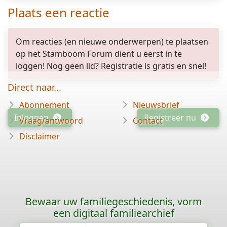
Plaats een reactie
Om reacties (en nieuwe onderwerpen) te plaatsen
op het Stamboom Forum dient u eerst in te
loggen! Nog geen lid? Registratie is gratis en snel!
Direct naar...
Abonnement
Nieuwsbrief
Inloggen
Registreer nu
Vraag/antwoord
Contact
Disclaimer
Bewaar uw familiegeschiedenis, vorm
een digitaal familiearchief