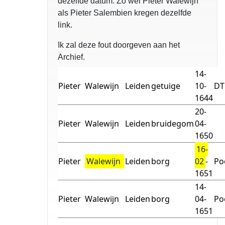
dezelfde datum. Zo wel Pieter Walewijn
als Pieter Salembien kregen dezelfde
link.
Ik zal deze fout doorgeven aan het
Archief.
14-
Pieter
Walewijn
Leiden
getuige
10-
DT
1644
20-
Pieter
Walewijn
Leiden
bruidegom
04-
1650
16-
Pieter
Walewijn
Leiden
borg
02
-
Po
1651
14-
Pieter
Walewijn
Leiden
borg
04-
Po
1651
opgelost