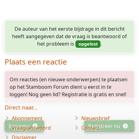
De auteur van het eerste bijdrage in dit bericht
heeft aangegeven dat de vraag is beantwoord of
het probleem is
.
Plaats een reactie
Om reacties (en nieuwe onderwerpen) te plaatsen
op het Stamboom Forum dient u eerst in te
loggen! Nog geen lid? Registratie is gratis en snel!
Direct naar...
Abonnement
Nieuwsbrief
Inloggen
Registreer nu
Vraag/antwoord
Contact
Disclaimer