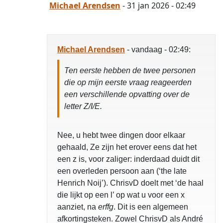
Michael Arendsen
- 31 jan 2026 - 02:49
Michael Arendsen
- vandaag - 02:49:
Ten eerste hebben de twee personen
die op mijn eerste vraag reageerden
een verschillende opvatting over de
letter Z/I/E.
Nee, u hebt twee dingen door elkaar
gehaald, Ze zijn het erover eens dat het
een z is, voor zaliger: inderdaad duidt dit
een overleden persoon aan (‘the late
Henrich Noij’). ChrisvD doelt met ‘de haal
die lijkt op een l’ op wat u voor een x
aanziet, na
erffg
. Dit is een algemeen
afkortingsteken. Zowel ChrisvD als André