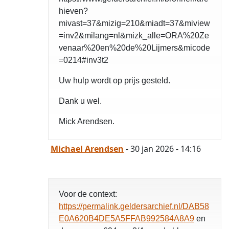
hieven?
mivast=37&mizig=210&miadt=37&miview
=inv2&milang=nl&mizk_alle=ORA%20Ze
venaar%20en%20de%20Lijmers&micode
=0214#inv3t2
Uw hulp wordt op prijs gesteld.
Dank u wel.
Mick Arendsen.
Michael Arendsen
- 30 jan 2026 - 14:16
Voor de context:
https://permalink.geldersarchief.nl/DAB58
E0A620B4DE5A5FFAB992584A8A9
en