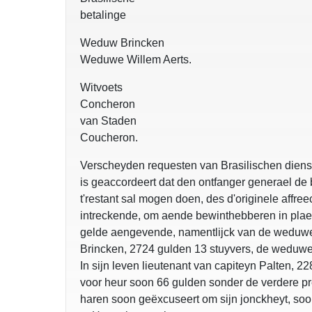
betalinge
Weduw Brincken
Weduwe Willem Aerts.
Witvoets
Concheron
van Staden
Coucheron.
Verscheyden requesten van Brasilischen diens
is geaccordeert dat den ontfanger generael de 
t'restant sal mogen doen, des d'originele affre
intreckende, om aende bewinthebberen in plae
gelde aengevende, namentlijck van de weduwe
Brincken, 2724 gulden 13 stuyvers, de weduwe 
In sijn leven lieutenant van capiteyn Palten, 2
voor heur soon 66 gulden sonder de verdere pr
haren soon geëxcuseert om sijn jonckheyt, soo