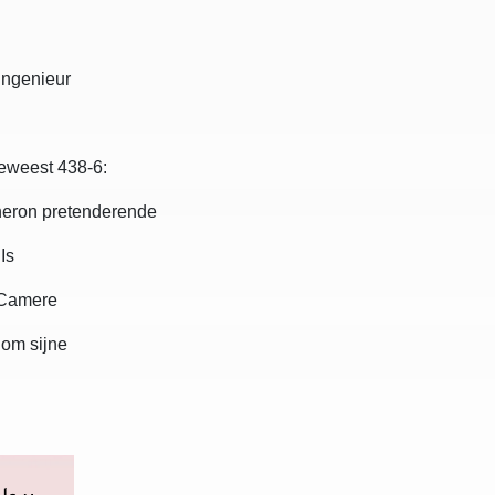
ngenieur
eweest 438-6:
heron pretenderende
Is
r Camere
 om sijne