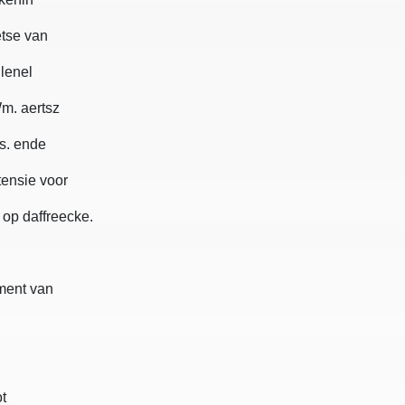
etse van
lenel
Wm. aertsz
 s. ende
tensie voor
op daffreecke.
ment van
ot