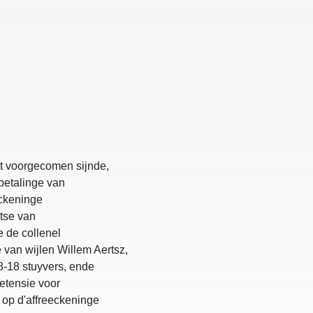
t voorgecomen sijnde,
betalinge van
eckeninge
tse van
 de collenel
van wijlen Willem Aertsz,
28-18 stuyvers, ende
etensie voor
 op d'affreeckeninge