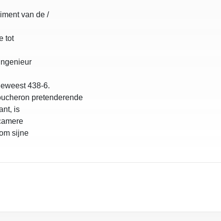
iment van de /
 tot
ingenieur
geweest 438-6.
Coucheron pretenderende
nt, is
o
 camere
 om sijne