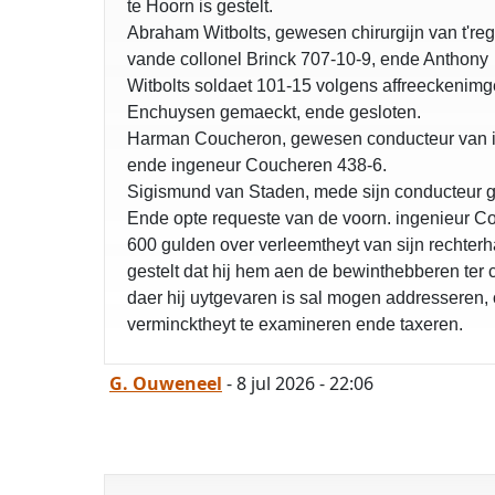
te Hoorn is gestelt.
Abraham Witbolts, gewesen chirurgijn van t'reg
vande collonel Brinck 707-10-9, ende Anthony
Witbolts soldaet 101-15 volgens affreeckenimge
Enchuysen gemaeckt, ende gesloten.
Harman Coucheron, gewesen conducteur van 
ende ingeneur Coucheren 438-6.
Sigismund van Staden, mede sijn conducteur 
Ende opte requeste van de voorn. ingenieur 
600 gulden over verleemtheyt van sijn rechterha
gestelt dat hij hem aen de bewinthebberen ter
daer hij uytgevaren is sal mogen addresseren,
vermincktheyt te examineren ende taxeren.
G. Ouweneel
- 8 jul 2026 - 22:06