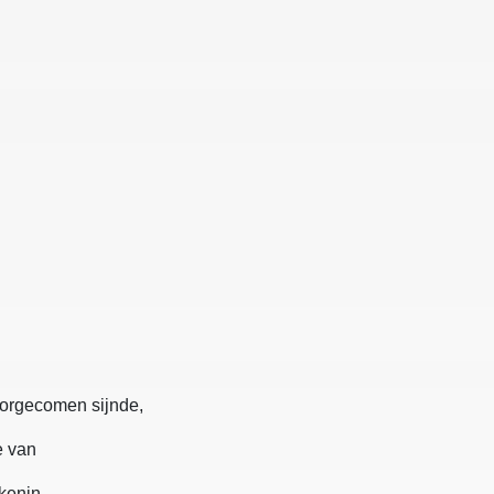
oorgecomen sijnde,
e van
ckenin