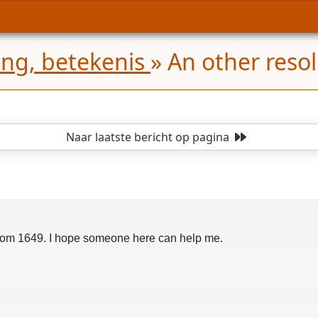
ling, betekenis
»
An other reso
Naar laatste bericht
op pagina
 from 1649. I hope someone here can help me.