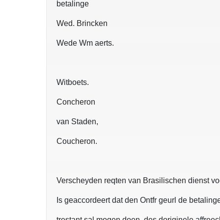
betalinge
Wed. Brincken
Wede Wm aerts.
Witboets.
Concheron
van Staden,
Coucheron.
Verscheyden reqten van Brasilischen dienst v
Is geaccordeert dat den Ontfr geurl de betaling
trestant sal mogen doen, des doriginele affree