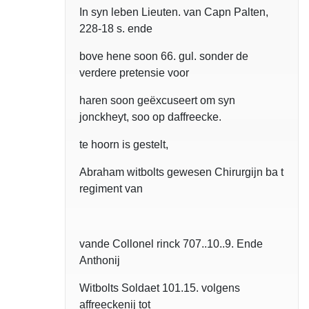
In syn leben Lieuten. van Capn Palten,
228-18 s. ende
bove hene soon 66. gul. sonder de
verdere pretensie voor
haren soon geëxcuseert om syn
jonckheyt, soo op daffreecke.
te hoorn is gestelt,
Abraham witbolts gewesen Chirurgijn ba t
regiment van
vande Collonel rinck 707..10..9. Ende
Anthonij
Witbolts Soldaet 101.15. volgens
affreeckenij tot