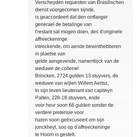
Verscheyden requesten van Brasilischen
dienst voorgecomen sijnde,
is geaccordeert dat den ontfanger
generael de betalinge van
t'restant sal mogen doen, des d'originele
affreeckeninge
intreckende, om aende bewinthebberen
in plaetse van
gelde aengevende, namentlijck van de
weduwe de collenel
Brincken, 2724 gulden 13 stuyvers, de
weduwe van wijlen Willem Aertsz,
In sijn leven lieutenant van capiteyn
Palten, 228-18 stuyvers, ende
voor heur soon 66 gulden sonder de
verdere pretensie voor
haren soon geëxcuseert om sijn
jonckheyt, soo op d'affreeckeninge
te Hoorn is gestelt.