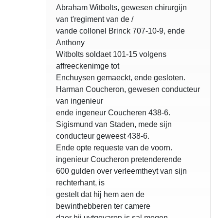
Abraham Witbolts, gewesen chirurgijn
van t'regiment van de /
vande collonel Brinck 707-10-9, ende
Anthony
Witbolts soldaet 101-15 volgens
affreeckenimge tot
Enchuysen gemaeckt, ende gesloten.
Harman Coucheron, gewesen conducteur
van ingenieur
ende ingeneur Coucheren 438-6.
Sigismund van Staden, mede sijn
conducteur geweest 438-6.
Ende opte requeste van de voorn.
opgelost
ingenieur Coucheron pretenderende
600 gulden over verleemtheyt van sijn
rechterhant, is
gestelt dat hij hem aen de
bewinthebberen ter camere
daer hij uytgevaren is sal mogen