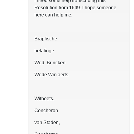
I need some help transcribing this
Resolution from 1649. I hope someone
here can help me.
Braplische
betalinge
Wed. Brincken
Wede Wm aerts.
Witboets.
Concheron
van Staden,