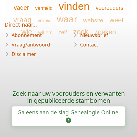
vinden
vader
voorouders
vermeld
waar
vraag
weet
website
vrouw
Direct naar...
wie
zoek
zoeken
zelf
willem
Abonnement
Nieuwsbrief
Vraag/antwoord
Contact
Disclaimer
Zoek naar uw voorouders en verwanten
in gepubliceerde stambomen
Ga eens aan de slag Genealogie Online