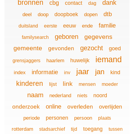
bronnen
dank
cbg
contact
dag
dtb
doopboek
deel
doop
dopen
familie
eeuw
ende
duitsland
eerste
geboren
gegevens
familysearch
gezocht
gemeente
gevonden
goed
iemand
huwelijk
haarlem
grensjaggers
jaar
jan
informatie
kind
index
inv
kinderen
link
lijst
mensen
moeder
naam
noord
nederland
niets
online
onderzoek
overleden
overlijden
personen
periode
persoon
plaats
toegang
rotterdam
stadsarchief
tijd
tussen