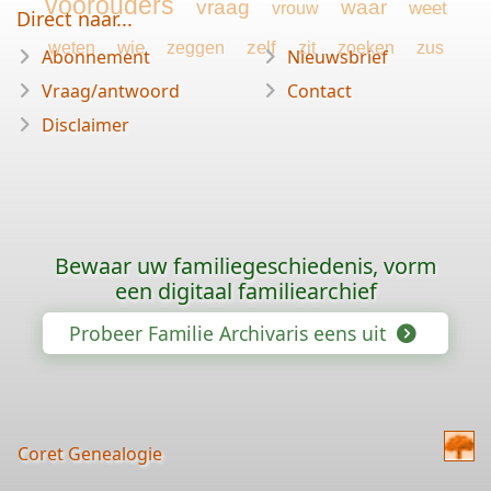
voorouders
vraag
waar
weet
vrouw
Direct naar...
wie
zelf
weten
zeggen
zit
zoeken
zus
Abonnement
Nieuwsbrief
Vraag/antwoord
Contact
Disclaimer
Bewaar uw familiegeschiedenis, vorm
een digitaal familiearchief
Probeer Familie Archivaris eens uit
Coret Genealogie