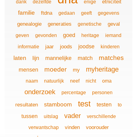
etniciteit
dank
dezelfde
enige
familie
ftdna
gedaan
geeft
gegevens
genealogie
generaties
geval
genetische
goed
geven
gevonden
heritage
iemand
joodse
jaar
joods
informatie
kinderen
matches
laten
lijn
mannelijke
match
myheritage
moeder
mensen
my
naam
natuurlijk
neef
nicht
oma
onderzoek
percentage
personen
test
stamboom
testen
resultaten
to
vader
tussen
uitslag
verschillende
vinden
voorouder
verwantschap