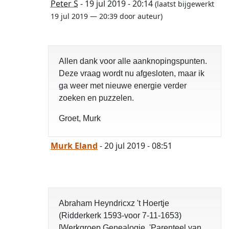
Peter S
- 19 jul 2019 - 20:14
(laatst bijgewerkt
opgelost
19 jul 2019 — 20:39 door auteur)
Allen dank voor alle aanknopingspunten.
Deze vraag wordt nu afgesloten, maar ik
ga weer met nieuwe energie verder
zoeken en puzzelen.
Groet, Murk
Murk Eland
- 20 jul 2019 - 08:51
Abraham Heyndricxz 't Hoertje
(Ridderkerk 1593-voor 7-11-1653)
[Werkgroep Genealogie, 'Parenteel van