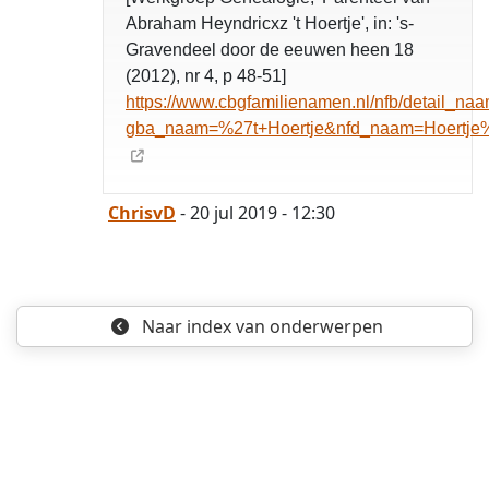
Abraham Heyndricxz 't Hoertje', in: 's-
Gravendeel door de eeuwen heen 18
(2012), nr 4, p 48-51]
https://www.cbgfamilienamen.nl/nfb/detail_na
gba_naam=%27t+Hoertje&nfd_naam=Hoertje%
ChrisvD
- 20 jul 2019 - 12:30
Naar index
van onderwerpen