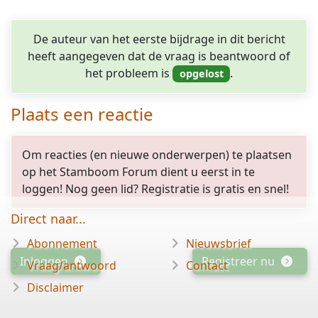
De auteur van het eerste bijdrage in dit bericht
heeft aangegeven dat de vraag is beantwoord of
het probleem is
.
Plaats een reactie
Om reacties (en nieuwe onderwerpen) te plaatsen
op het Stamboom Forum dient u eerst in te
loggen! Nog geen lid? Registratie is gratis en snel!
Direct naar...
Abonnement
Nieuwsbrief
Inloggen
Registreer nu
Vraag/antwoord
Contact
Disclaimer