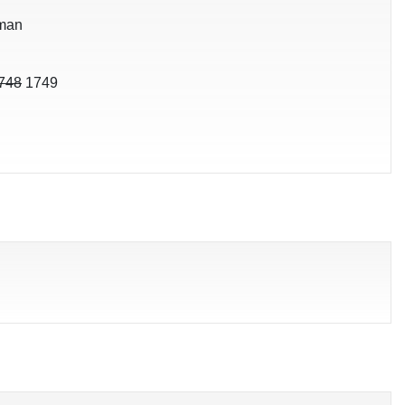
eman
748
1749