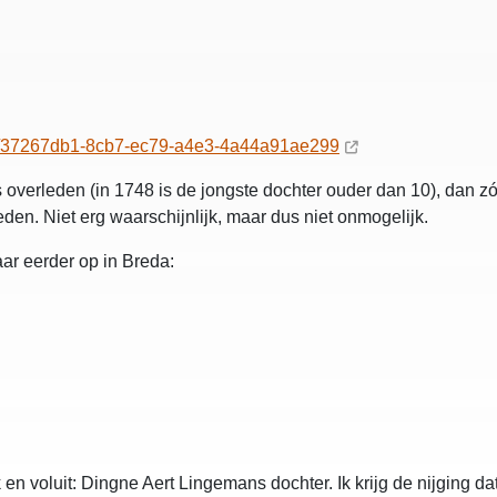
eds/37267db1-8cb7-ec79-a4e3-4a44a91ae299
 overleden (in 1748 is de jongste dochter ouder dan 10), dan zó
den. Niet erg waarschijnlijk, maar dus niet onmogelijk.
aar eerder op in Breda:
lijk en voluit: Dingne Aert Lingemans dochter. Ik krijg de nijging 