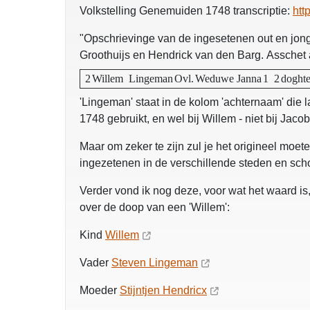
Volkstelling Genemuiden 1748 transcriptie:
htt
"Opschrievinge van de ingesetenen out en jon
Groothuijs en Hendrick van den Barg. Asschet aan
2
Willem
Lingeman
Ovl.
Weduwe Janna
1
2
doghte
'Lingeman' staat in de kolom 'achternaam' die 
1748 gebruikt, en wel bij Willem - niet bij Jaco
Maar om zeker te zijn zul je het origineel moet
ingezetenen in de verschillende steden en sc
Verder vond ik nog deze, voor wat het waard is
over de doop van een 'Willem':
Kind
Willem
Vader
Steven Lingeman
Moeder
Stijntjen Hendricx