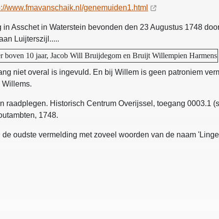
p://www.fmavanschaik.nl/genemuiden1.html
g in Asschet in Waterstein bevonden den 23 Augustus 1748 doo
 Luijterszijl.....
r boven 10 jaar, Jacob Will Bruijdegom en Bruijt Willempien Harmens
lang niet overal is ingevuld. En bij Willem is geen patroniem v
b Willems.
en raadplegen. Historisch Centrum Overijssel, toegang 0003.1 (st
houtambten, 1748.
, de oudste vermelding met zoveel woorden van de naam 'Lingema