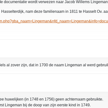
j de documentatie wordt verwezen naar Jacob Willems Lingema
asselterdijk, nam deze familienaam in 1811 te Hasselt Ov. aan
_naam.php?gba_naam=Lingeman&nfd_naam=Lingeman&info=docu
els al zover zijn, dat in 1700 de naam Lingeman al werd gebruikt
 twee huwelijken (in 1748 en 1756) geen achternaam gebruikte.
rst Lingeman bij de doop van zijn eerste kind in 1749.