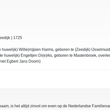
eedijk ) 1725
 huwelijk) Wille(m)pien Harms, geboren te (Zeedijk) IJsselmui
 huwelijk) Engeltjen Di(e)rks, geboren te Mastenbroek, overle
 met Egbert Jans Doorn)
enaam, is het altijd zinvol om even op de Nederlandse Familien