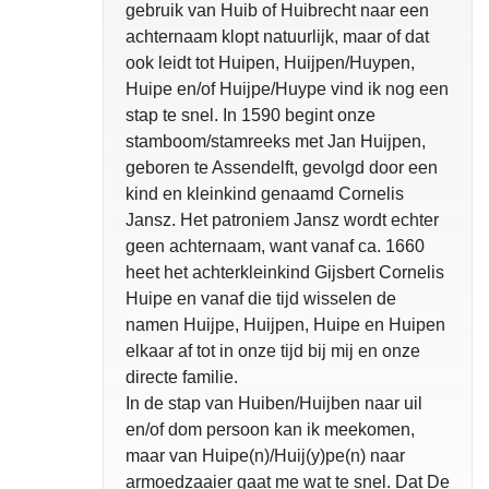
gebruik van Huib of Huibrecht naar een
achternaam klopt natuurlijk, maar of dat
ook leidt tot Huipen, Huijpen/Huypen,
Huipe en/of Huijpe/Huype vind ik nog een
stap te snel. In 1590 begint onze
stamboom/stamreeks met Jan Huijpen,
geboren te Assendelft, gevolgd door een
kind en kleinkind genaamd Cornelis
Jansz. Het patroniem Jansz wordt echter
geen achternaam, want vanaf ca. 1660
heet het achterkleinkind Gijsbert Cornelis
Huipe en vanaf die tijd wisselen de
namen Huijpe, Huijpen, Huipe en Huipen
elkaar af tot in onze tijd bij mij en onze
directe familie.
In de stap van Huiben/Huijben naar uil
en/of dom persoon kan ik meekomen,
maar van Huipe(n)/Huij(y)pe(n) naar
armoedzaaier gaat me wat te snel. Dat De