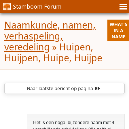
Stamboom Forum
Naamkunde, namen,
verhaspeling,
veredeling
»
Huipen,
Huijpen, Huipe, Huijpe
Naar laatste bericht
op pagina
Het is een nogal bijzondere naam met 4