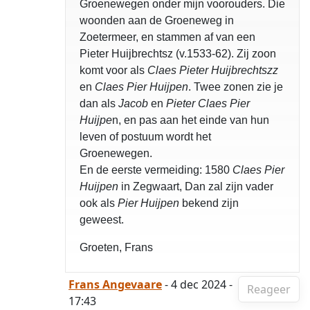
Groenewegen onder mijn voorouders. Die
woonden aan de Groeneweg in
Zoetermeer, en stammen af van een
Pieter Huijbrechtsz (v.1533-62). Zij zoon
komt voor als
Claes Pieter Huijbrechtszz
en
Claes Pier Huijpen
. Twee zonen zie je
dan als
Jacob
en
Pieter Claes Pier
Huijpe
n, en pas aan het einde van hun
leven of postuum wordt het
Groenewegen.
En de eerste vermeiding: 1580
Claes Pier
Huijpen
in Zegwaart, Dan zal zijn vader
ook als
Pier Huijpen
bekend zijn
geweest.
Groeten, Frans
Frans Angevaare
- 4 dec 2024 -
Reageer
17:43