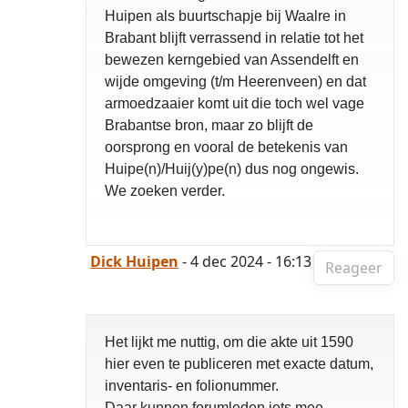
Huipen als buurtschapje bij Waalre in
Brabant blijft verrassend in relatie tot het
bewezen kerngebied van Assendelft en
wijde omgeving (t/m Heerenveen) en dat
armoedzaaier komt uit die toch wel vage
Brabantse bron, maar zo blijft de
oorsprong en vooral de betekenis van
Huipe(n)/Huij(y)pe(n) dus nog ongewis.
We zoeken verder.
Dick Huipen
- 4 dec 2024 - 16:13
Reageer
Het lijkt me nuttig, om die akte uit 1590
hier even te publiceren met exacte datum,
inventaris- en folionummer.
Daar kunnen forumleden iets mee.