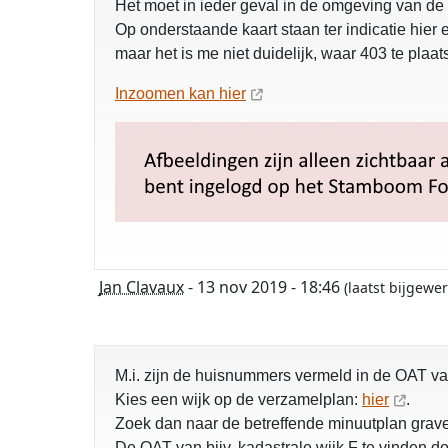
Het moet in ieder geval in de omgeving van de
Op onderstaande kaart staan ter indicatie hier
maar het is me niet duidelijk, waar 403 te plaa
Inzoomen kan hier
Jan Clavaux
- 13 nov 2019 - 18:46
(laatst bijgewe
M.i. zijn de huisnummers vermeld in de OAT va
Kies een wijk op de verzamelplan:
hier
.
Zoek dan naar de betreffende minuutplan gra
De OAT van bijv. kadastrale wijk F te vinden d