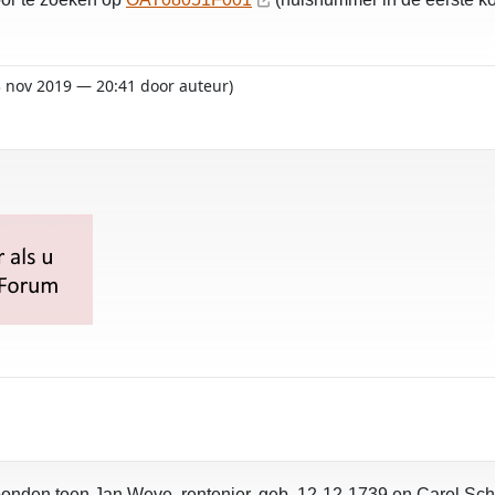
13 nov 2019 — 20:41 door auteur)
oonden toen Jan Weve, rentenier, geb. 12-12-1739 en Carel Schu