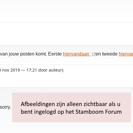
 van jouw posten komt. Eerste
hiervandaan
en tweede
hierv
14 nov 2019 — 17:21 door auteur)
sorry.