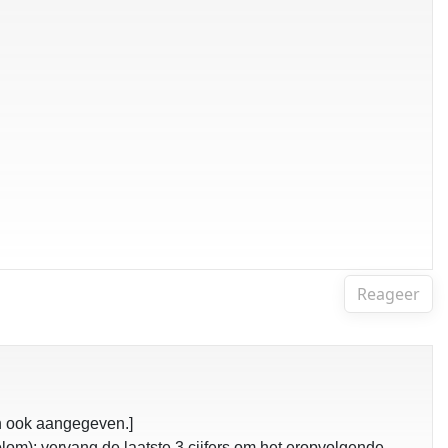
Reageer
en ook aangegeven.]
om); vervang de laatste 3 cijfers om het eropvolgende