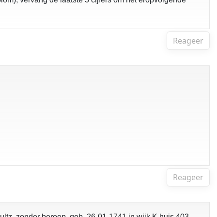
Reageer
Reageer
ltz, zonder beroep, geb. 26-01-1741 in wijk K huis 403.