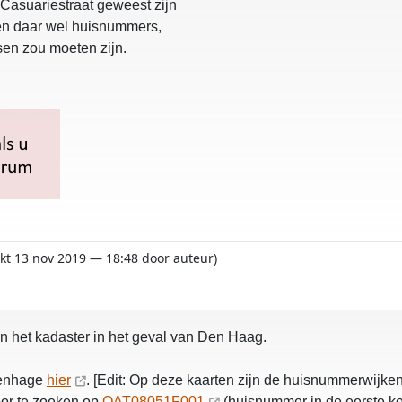
 Casuariestraat geweest zijn
 en daar wel huisnummers,
tsen zou moeten zijn.
rkt 13 nov 2019 — 18:48 door auteur)
n het kadaster in het geval van Den Haag.
venhage
hier
. [Edit: Op deze kaarten zijn de huisnummerwijk
oor te zoeken op
OAT08051F001
(huisnummer in de eerste kol